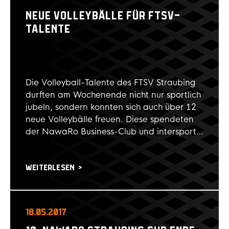
NEUE VOLLEYBÄLLE FÜR FTSV-
TALENTE
Die Volleyball-Talente des FTSV Straubing
durften am Wochenende nicht nur sportlich
jubeln, sondern konnten sich auch über 12
neue Volleybälle freuen. Diese spendeten
der NawaRo Business-Club und intersport
Erdl dem erfolgreichen Straubinger
Nachwuchs. Die Bälle im Gesamtwert von
über 1.000 Euro wurden von Tanja Röder,
WEITERLESEN
Georg Gegenfurtner (NawaRo Business
Club) und Kim Schweikert von intersport
Erdl an den Stützpunktleiter Roman Urban
18.05.2017
übergeben. Der NawaRo Business-Club ist