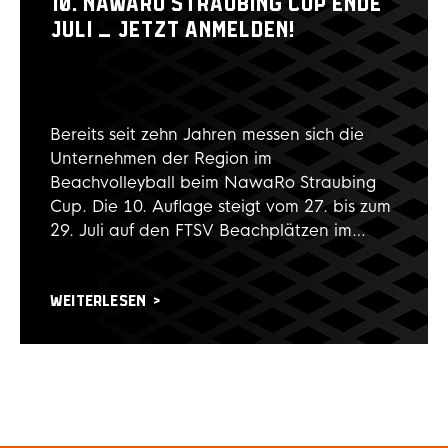
ein Zusammenschluss von Straubinger
10. NAWARO STRAUBING CUP ENDE
Unternehmern. Er trifft sich jeden zweiten
JULI – JETZT ANMELDEN!
Dienstag im Hotel ASAM zum
Netzwerkfrühstück. Zudem hat es sich der
Club auf die Fahnen geschrieben den Sport
in Straubing zu fördern.
Bereits seit zehn Jahren messen sich die
Unternehmen der Region im
Beachvolleyball beim NawaRo Straubing
Cup. Die 10. Auflage steigt vom 27. bis zum
29. Juli auf den FTSV Beachplätzen im
Alburger Rennweg. Dabei setzen die
Organisatoren des Business
Beachvolleyball-Cup auf das Erfolgsrezept
WEITERLESEN
der vergangenen Jahre. Sport, Spaß und
tolle Stimmung auf und an den Beach-
Courts. Gespielt wird das Turnier
traditionell mit Viererteams, wobei
mindestens eine Dame oder ein Herr im
Team stehen müssen. Gespielt wird am