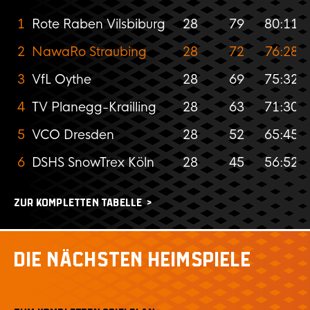
1
Rote Raben Vilsbiburg
28
79
80:11
2
NawaRo Straubing
28
72
76:28
3
VfL Oythe
28
69
75:32
4
TV Planegg-Krailling
28
63
71:30
5
VCO Dresden
28
52
65:45
6
DSHS SnowTrex Köln
28
45
56:52
ZUR KOMPLETTEN TABELLE
DIE NÄCHSTEN HEIMSPIELE