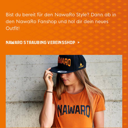
Bist du bereit für den NawaRo Style? Dann ab in
den NawaRo Fanshop und hol dir dein neues
Outfit!
NAWARO STRAUBING VEREINSSHOP