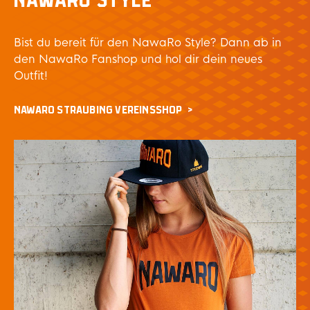
NAWARO STYLE
Bist du bereit für den NawaRo Style? Dann ab in
den NawaRo Fanshop und hol dir dein neues
Outfit!
NAWARO STRAUBING VEREINSSHOP