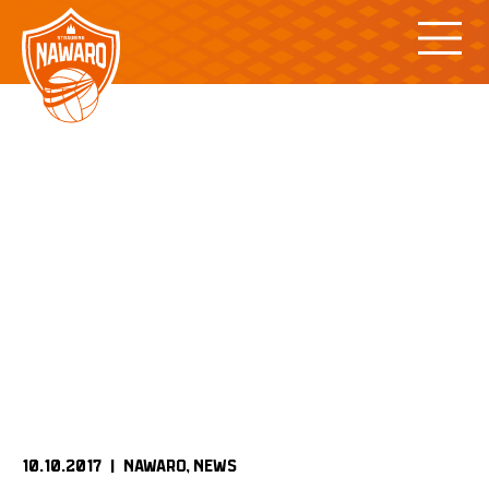
Skip
to
content
10.10.2017 |
NAWARO
NEWS