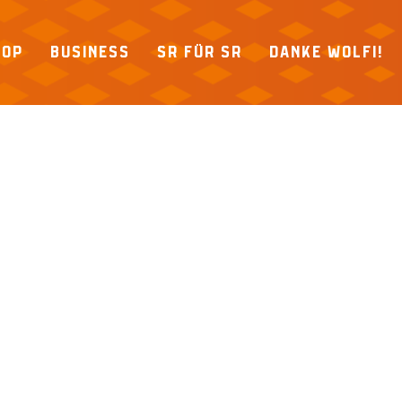
HOP
BUSINESS
SR FÜR SR
DANKE WOLFI!