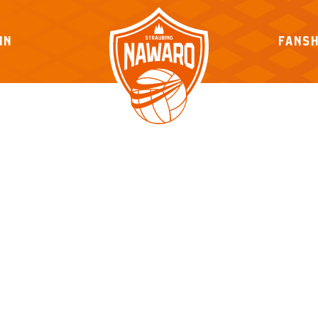
IN
FANS