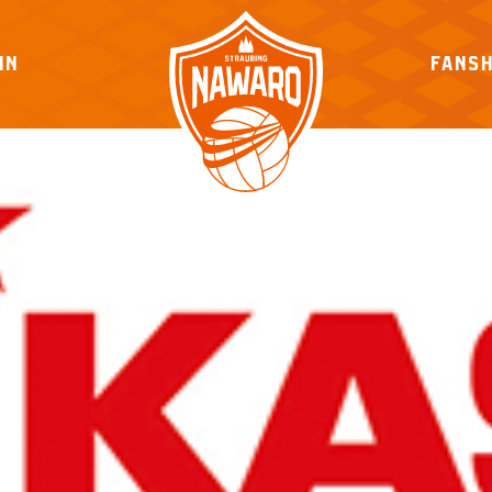
IN
FANS