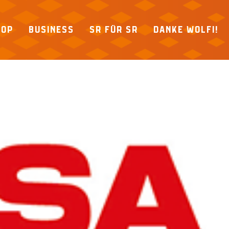
HOP
BUSINESS
SR FÜR SR
DANKE WOLFI!