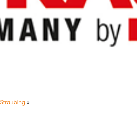
 Straubing
»