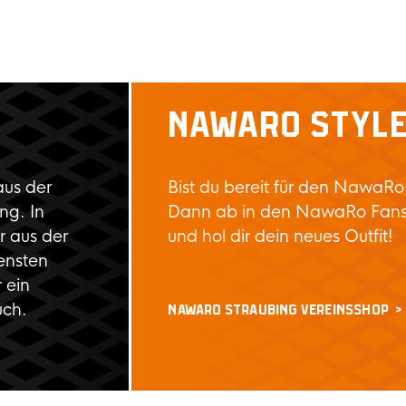
NAWARO STYL
aus der
Bist du bereit für den NawaRo
ng. In
Dann ab in den NawaRo Fan
 aus der
und hol dir dein neues Outfit!
ensten
 ein
uch.
NAWARO STRAUBING VEREINSSHOP