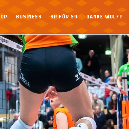
HOP
BUSINESS
SR FÜR SR
DANKE WOLFI!