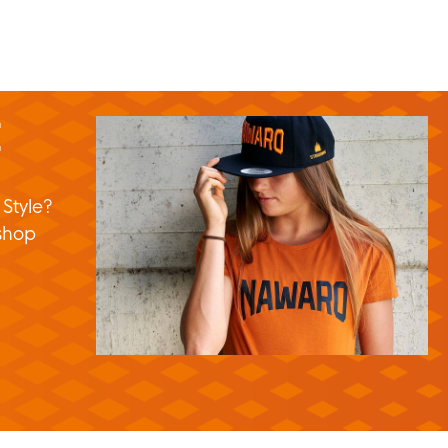
E
 Style?
shop