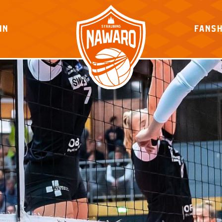
IN
FANS