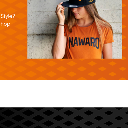
 Style?
shop