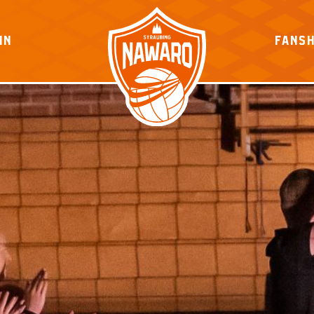
IN
FANS