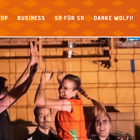
HOP
BUSINESS
SR FÜR SR
DANKE WOLFI!