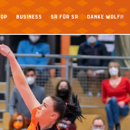
HOP
BUSINESS
SR FÜR SR
DANKE WOLFI!