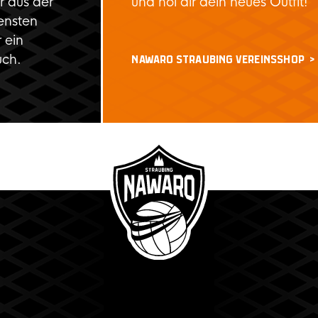
 aus der
und hol dir dein neues Outfit!
ensten
 ein
uch.
NAWARO STRAUBING VEREINSSHOP