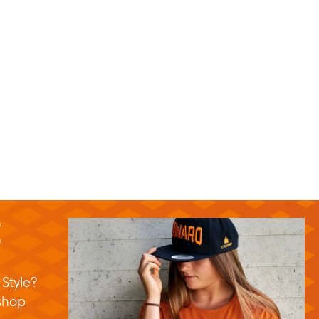
E
 Style?
shop