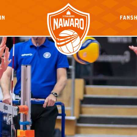
IN
FANS