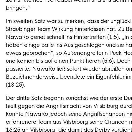
20 Punkte noch voll dabei waren und uns dann mi
bringen.“
Im zweiten Satz war zu merken, dass der unglück
Straubinger Team Wirkung hinterlassen hat. Zu Be
NawaRo geriet schnell ins Hintertreffen (1:5). „In
haben einige Bälle ins Aus geschlagen und sie 
etwas gebrochen“, so Außenangreiferin Puck Hoo
und kamen bis auf einen Punkt heran (5:6). Doch e
passierte. NawaRo ließ sofort wieder abreißen und
Bezeichnenderweise beendete ein Eigenfehler im
(13:25).
Der dritte Satz begann zunächst wie der erste 
hielt gegen die Angriffsmacht von Vilsbiburg du
konnte NawaRo jedoch seine Angriffschancen ni
erfahrenere Team aus Vilsbiburg seine Chancen nutz
16:25 an Vilsbiburg, die damit das Derby verdient