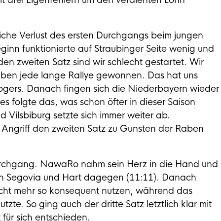
t drei Eigenfehlern um den verdienten Lohn
liche Verlust des ersten Durchgangs beim jungen
ginn funktionierte auf Straubinger Seite wenig und
 den zweiten Satz sind wir schlecht gestartet. Wir
haben jede lange Rallye gewonnen. Das hat uns
gers. Danach fingen sich die Niederbayern wieder
s folgte das, was schon öfter in dieser Saison
 Vilsbiburg setzte sich immer weiter ab.
 Angriff den zweiten Satz zu Gunsten der Raben
Durchgang. NawaRo nahm sein Herz in die Hand und
rch Segovia und Hart dagegen (11:11). Danach
cht mehr so konsequent nutzen, während das
te. So ging auch der dritte Satz letztlich klar mit
 für sich entschieden.