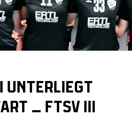
I UNTERLIEGT
RT – FTSV III