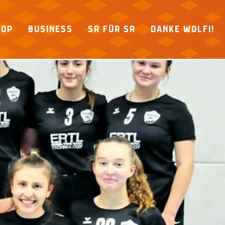
HOP
BUSINESS
SR FÜR SR
DANKE WOLFI!