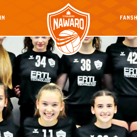
IN
FANS