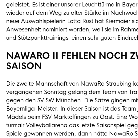
geleistet. Es ist einer unserer Leuchttürme in Baye
wieder auf dem Weg zu alter Stärke im Nachwuchsb
neue Auswahlspielerin Lotta Rust hat Kiermaier sich
Anwesenheit nominiert worden, weil sie im Rahm
und Stützpunkttrainings einen sehr guten Eindruck 
NAWARO II FEHLEN NOCH ZW
SAISON
Die zweite Mannschaft von NawaRo Straubing kon
vergangenen Sonntag gelang dem Team von Traine
gegen den SV SW München. Die Sätze gingen mit
Bayernliga-Meister. In dieser Saison ist das Team
Mädels beim FSV Marktoffingen zu Gast. Eine Woc
turmair Volleyballarena das letzte Saisonspiel ge
Spiele gewonnen werden, dann hätte NawaRo Str