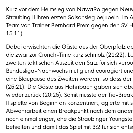
Kurz vor dem Heimsieg von NawaRo gegen Neuwie
Straubing II ihren ersten Saisonsieg bejubeln. I
Team von Trainer Bernhard Prem gegen den SV Ha
15:11).
Dabei erwischten die Gäste aus der Oberpfalz den
die zwar zur Crunch-Time kurz schmolz (21:22). 
zweiten taktischen Auszeit den Satz für sich verb
Bundesliga-Nachwuchs mutig und couragiert und dr
eine Blaupause des Zweiten werden, so dass der F
(25:21). Die Gäste aus Hahnbach gaben sich abe
wieder zurück (20:25). Somit musste der Tie-Brea
II spielte von Beginn an konzentriert, agierte mi
Abwehrarbeit einen Breakpunkt nach dem anderen 
noch einmal enger, ehe die Straubinger Youngster 
behielten und damit das Spiel mit 3:2 für sich en