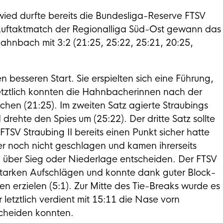
d durfte bereits die Bundesliga-Reserve FTSV
m Auftaktmatch der Regionalliga Süd-Ost gewann das
hnbach mit 3:2 (21:25, 25:22, 25:21, 20:25,
 besseren Start. Sie erspielten sich eine Führung,
Letztlich konnten die Hahnbacherinnen nach der
uchen (21:25). Im zweiten Satz agierte Straubings
ehte den Spies um (25:22). Der dritte Satz sollte
TSV Straubing II bereits einen Punkt sicher hatte
r noch nicht geschlagen und kamen ihrerseits
k über Sieg oder Niederlage entscheiden. Der FTSV
t starken Aufschlägen und konnte dank guter Block-
erzielen (5:1). Zur Mitte des Tie-Breaks wurde es
letztlich verdient mit 15:11 die Nase vorn
tscheiden konnten.