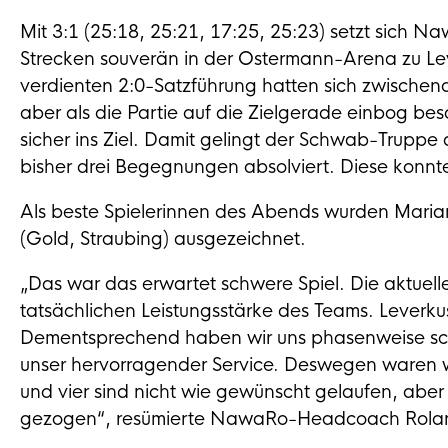
Mit 3:1 (25:18, 25:21, 17:25, 25:23) setzt sich
Strecken souverän in der Ostermann-Arena zu Lev
verdienten 2:0-Satzführung hatten sich zwischend
aber als die Partie auf die Zielgerade einbog be
sicher ins Ziel. Damit gelingt der Schwab-Truppe 
bisher drei Begegnungen absolviert. Diese kon
Als beste Spielerinnen des Abends wurden Marian
(Gold, Straubing) ausgezeichnet.
„Das war das erwartet schwere Spiel. Die aktuelle
tatsächlichen Leistungsstärke des Teams. Leverkuse
Dementsprechend haben wir uns phasenweise schw
unser hervorragender Service. Deswegen waren wi
und vier sind nicht wie gewünscht gelaufen, aber
gezogen“, resümierte NawaRo-Headcoach Rola