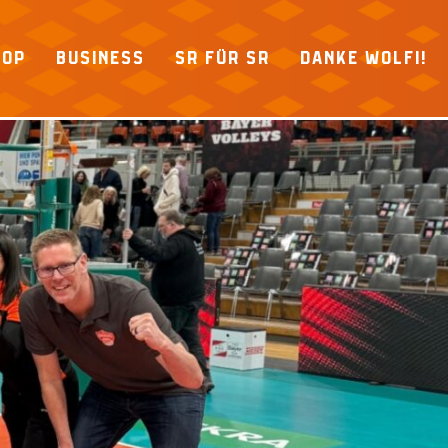
HOP
BUSINESS
SR FÜR SR
DANKE WOLFI!