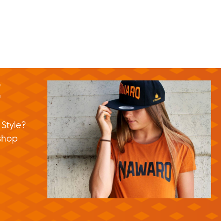
E
 Style?
shop