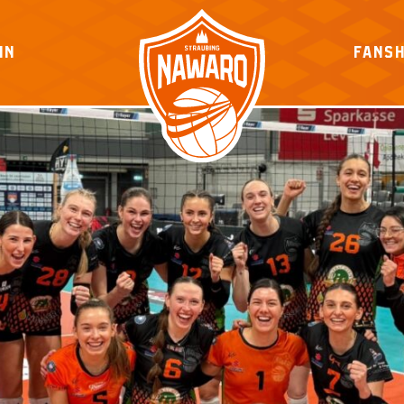
IN
FANS