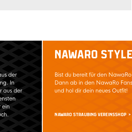
NAWARO STYL
aus der
Bist du bereit für den NawaRo
ng. In
Dann ab in den NawaRo Fan
 aus der
und hol dir dein neues Outfit!
ensten
 ein
uch.
NAWARO STRAUBING VEREINSSHOP