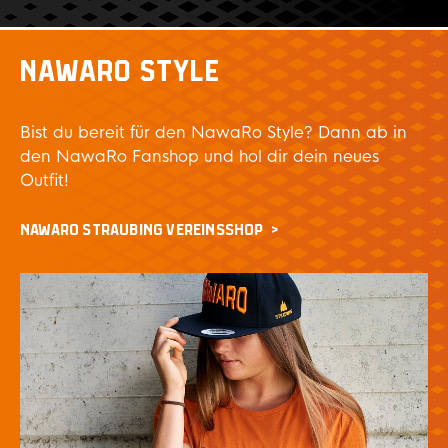
NAWARO STYLE
Bist du bereit für den NawaRo Style? Dann ab in
den NawaRo Fanshop und hol dir dein neues
Outfit!
NAWARO STRAUBING VEREINSSHOP