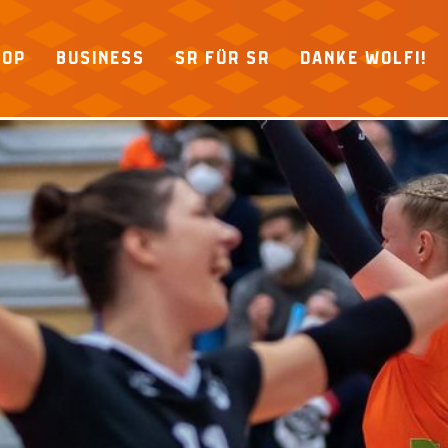
HOP
BUSINESS
SR FÜR SR
DANKE WOLFI!