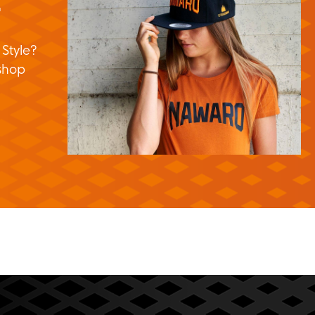
E
 Style?
shop