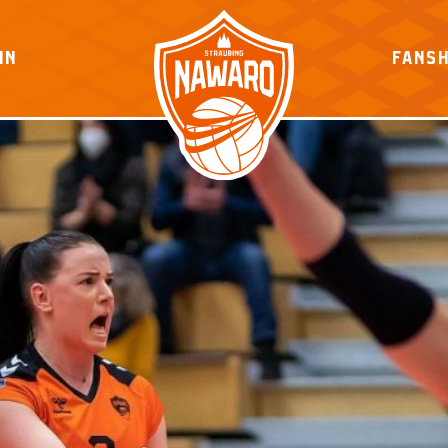
IN
FANS