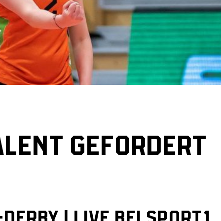
ALENT GEFORDERT
erby | live bei sport1