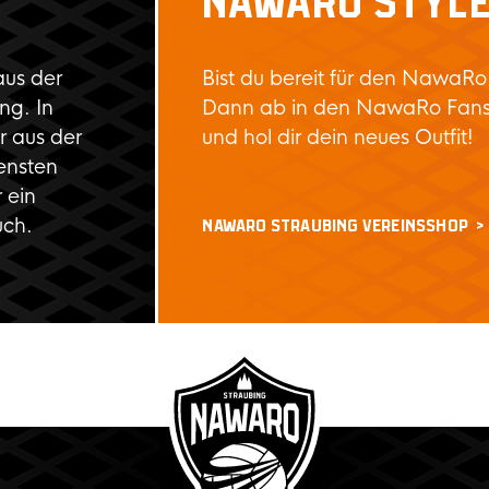
NAWARO STYL
aus der
Bist du bereit für den NawaRo
ng. In
Dann ab in den NawaRo Fan
 aus der
und hol dir dein neues Outfit!
ensten
 ein
uch.
NAWARO STRAUBING VEREINSSHOP