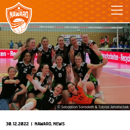
Skip
to
content
© Sebastian Saradeth & Tobias Jenatschek
30.12.2022 |
NAWARO
NEWS