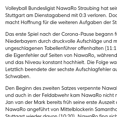
Volleyball Bundesligist NawaRo Straubing hat sei
Stuttgart am Dienstagabend mit 0:3 verloren. Doch
macht Hoffnung für die weiteren Aufgaben der Str
Das erste Spiel nach der Corona-Pause begann 
Niederbayern durch druckvolle Aufschläge und mu
ungeschlagenen Tabellenführer offenhalten (11:1
die Eigenfehler auf Seiten von NawaRo, während S
und das Niveau konstant hochhielt. Die Folge war 
Letztlich beendete der sechste Aufschlagfehler 
Schwaben.
Den Beginn des zweiten Satzes verpennte NawaR
und auch in der Feldabwehr kam NawaRo nicht m
Jan van der Mark bereits früh seine erste Auszeit
NawaRo angeführt von Mittelblockerin Samantha
Stuttgart wieder davon (10:20). NawaRo fing sic