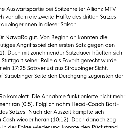
ne Auswärtspartie bei Spitzenreiter Allianz MTV
 vor allem die zweite Hälfte des dritten Satzes
aubingerinnen in dieser Saison.
für NawaRo gut. Von Beginn an konnten die
tiges Angriffsspiel den ersten Satz gegen den
1). Doch mit zunehmender Satzdauer häuften sich
tuttgart seiner Rolle als Favorit gerecht wurde
ein 17:25 Satzverlust aus Straubinger Sicht.
auf Straubinger Seite den Durchgang zugunsten der
o komplett. Die Annahme funktionierte nicht mehr
ehr ran (0:5). Folglich nahm Head-Coach Bart-
 des Satzes. Nach der Auszeit kämpfte sich
 Cash wieder heran (10:12). Doch danach zog
h in der Folge wieder und konnte den Rückstand