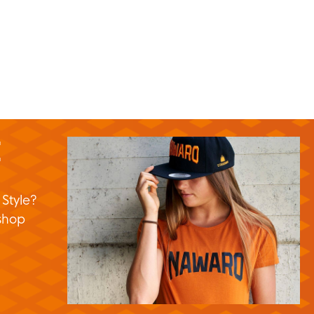
E
 Style?
shop