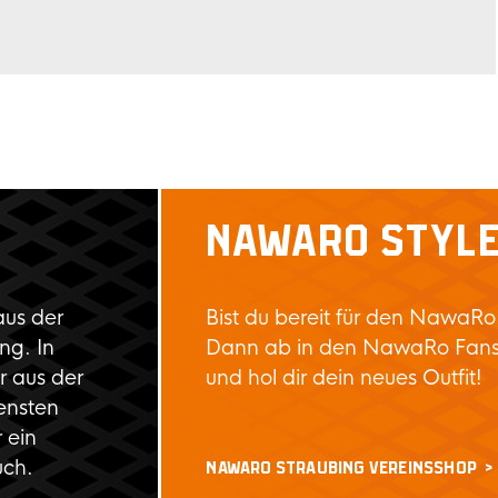
NAWARO STYL
aus der
Bist du bereit für den NawaRo
ng. In
Dann ab in den NawaRo Fan
 aus der
und hol dir dein neues Outfit!
ensten
 ein
uch.
NAWARO STRAUBING VEREINSSHOP