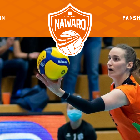
IN
FANS