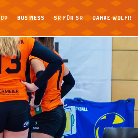
HOP
BUSINESS
SR FÜR SR
DANKE WOLFI!