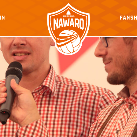
IN
FANS