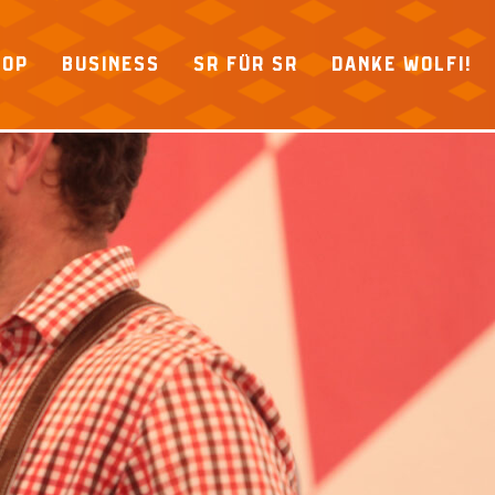
HOP
BUSINESS
SR FÜR SR
DANKE WOLFI!