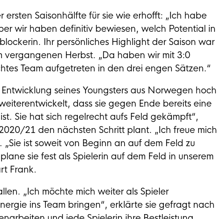
er ersten Saisonhälfte für sie wie erhofft: „Ich habe
er wir haben definitiv bewiesen, welch Potential in
lblockerin. Ihr persönliches Highlight der Saison war
m vergangenen Herbst. „Da haben wir mit 3:0
htes Team aufgetreten in den drei engen Sätzen.“
r Entwicklung seines Youngsters aus Norwegen hoch
g weiterentwickelt, dass sie gegen Ende bereits eine
st. Sie hat sich regelrecht aufs Feld gekämpft“,
n 2020/21 den nächsten Schritt plant. „Ich freue mich
ch. „Sie ist soweit von Beginn an auf dem Feld zu
plane sie fest als Spielerin auf dem Feld in unserem
ärt Frank.
len. „Ich möchte mich weiter als Spieler
nergie ins Team bringen“, erklärte sie gefragt nach
narbeiten und jede Spielerin ihre Bestleistung