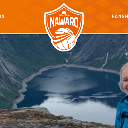
IN
FANS