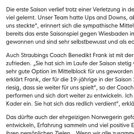
Die erste Saison verlief trotz einer Verletzung in d
viel gelernt. Unser Team hatte Ups and Downs, ab
uns steckte“, erinnert sich die sympathische Mitte
bereits das erste Saisonspiel gegen Wiesbaden i
gewonnen und sind sehr selbstbewusst und als ec
Auch Straubings Coach Benedikt Frank ist mit de
zufrieden. „Sie hat sich im Laufe der Saison steti
sehr gute Option im Mittelblock für uns geworden i
erklärt Frank, der für die 19-jährige in der Saiso
riesig, dass sie weiter für uns spielt“, so der Coa
performen und sich dort weiter zu entwickeln. Ich 
Kader ein. Sie hat sich das redlich verdient“, erkl
Das dürfte auch der ehrgeizigen Norwegerin gefal
entwickeln, Erfahrung sammeln und viel positive E
ihren persönlichen Zielen. „Wenn wir alle zusamme