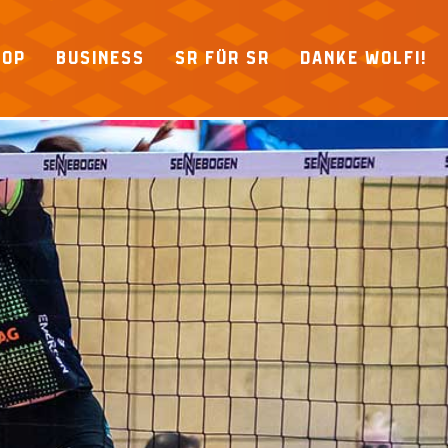
HOP
BUSINESS
SR FÜR SR
DANKE WOLFI!