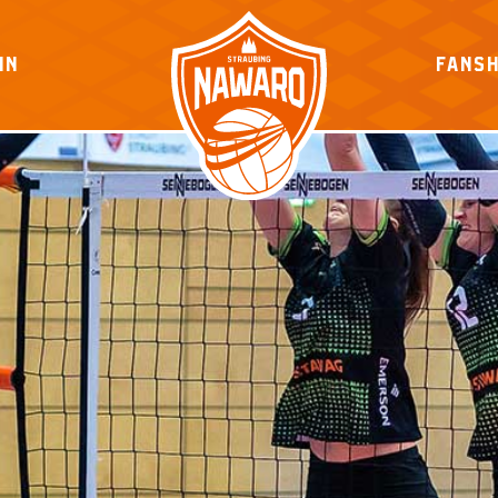
IN
FANS