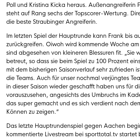
Poll und Kristina Kicka heraus. Außenangreiferin Po
steht auf Rang sechs der Topscorer-Wertung. Direk
die beste Straubinger Angreiferin.
Im letzten Spiel der Hauptrunde kann Frank bis 
zurückgreifen. Oiwoh wird kommende Woche am Knie
sind abgesehen von kleineren Blessuren fit. „Sie
betreut, so dass sie beim Spiel zu 100 Prozent ein
mit dem bisherigen Saisonverlauf sehr zufrieden i
die Teams. Auch für unser nochmal verjüngtes Tea
in dieser Saison wieder geschafft haben uns für di
vorauszusehen, angesichts des Umbruchs im Kader
das super gemacht und es sich verdient nach dem
Können zu zeigen.“
Das letzte Hauptrundenspiel gegen Aachen begi
kommentierte Livestream bei sporttotal.tv startet 