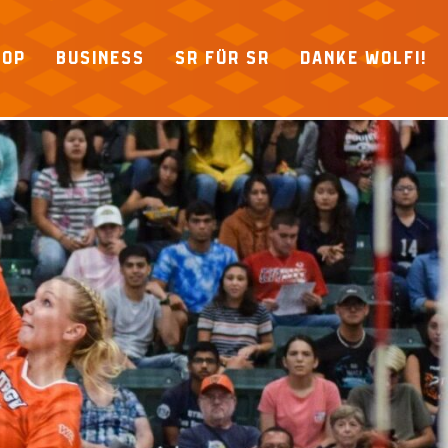
HOP
BUSINESS
SR FÜR SR
DANKE WOLFI!