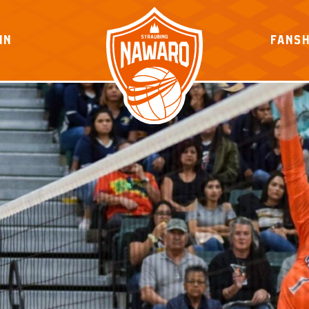
IN
FANS