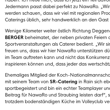
haben. Ich freue mich, dass ich jetzt ein Teil davo
Jedermann passt dabei perfekt zu NawaRo. „Wir 
werden schauen, dass wir viel mit regionalen Pro
Caterings üblich, sehr handwerklich an den Gast 
Wenige Kilometer weiter östlich Richtung Deggend
BERGER
beheimatet, der neben privaten Feiern 
Sportveranstaltungen als Caterer bedient. „Wir si
freuen uns, dass wir hier NawaRo unterstützen dürfe
im Team auftreten kann und nicht das Konkurrenz
inspirieren können und, dass jeder das wertschätzt,
Ehemaliges Mitglied der Koch-Nationalmannschaft 
mit seinem Team von
SR-Catering
in Rain sich eb
sportbegeistert und bin ein echter Teamplayer un
Beitrag für NawaRo und Straubing leisten darf“, 
trotzdem bodenständigen Küche im Volleyclub v