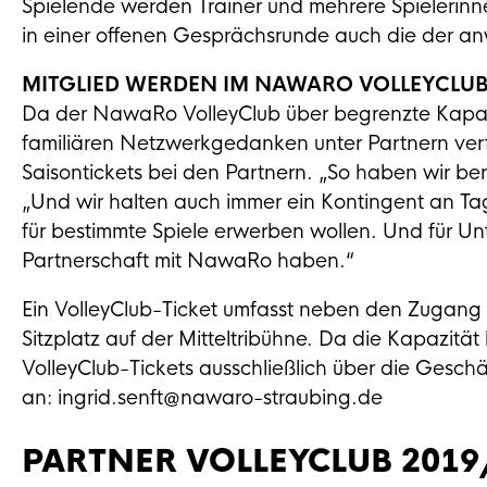
Spielende werden Trainer und mehrere Spielerinn
in einer offenen Gesprächsrunde auch die der a
MITGLIED WERDEN IM NAWARO VOLLEYCLU
Da der NawaRo VolleyClub über begrenzte Kapaz
familiären Netzwerkgedanken unter Partnern verfo
Saisontickets bei den Partnern. „So haben wir be
„Und wir halten auch immer ein Kontingent an Tages
für bestimmte Spiele erwerben wollen. Und für Un
Partnerschaft mit NawaRo haben.“
Ein VolleyClub-Ticket umfasst neben den Zugang z
Sitzplatz auf der Mitteltribühne. Da die Kapazitä
VolleyClub-Tickets ausschließlich über die Geschä
an: ingrid.senft@nawaro-straubing.de
PARTNER VOLLEYCLUB 2019