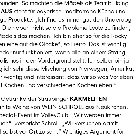
rbunden. So machten die Mädels als Teambuilding
HAUS
steht für bayerisch-mediterrane Küche und
tige Produkte. „Ich find es immer gut den Underdog
. Die haben nicht so die Probleme Leute zu finden,
ädels das machen. Ich bin eher so für die Rocky
ine auf die Glocke“, so Fierro. Das ist wichtig
ander nur funktioniert, wenn alle an einem Strang
lismus in den Vordergrund stellt. Ich selber bin ja
g ich sehr diese Mischung von Norwegen, Amerika,
 wichtig und interessant, dass wir so was Vorleben
it Köchen und verschiedenen Köchen eben.“
h Getränke der Straubinger
KARMELITEN
hlte Weine von WEIN SCHROLL aus Neukirchen.
pecial-Event im VolleyClub. „Wir werden immer
en“, verspricht Schroll. „Wir versuchen damit
elbst vor Ort zu sein.“ Wichtiges Argument für