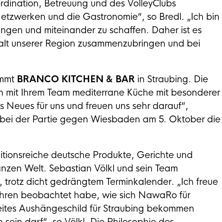
dination, Betreuung und des VolleyClubs
tzwerken und die Gastronomie“, so Bredl. „Ich bin
gen und miteinander zu schaffen. Daher ist es
lfalt unserer Region zusammenzubringen und bei
immt
BRANCO KITCHEN & BAR
in Straubing. Die
en mit Ihrem Team mediterrane Küche mit besonderer
as Neues für uns und freuen uns sehr darauf“,
kt bei der Partie gegen Wiesbaden am 5. Oktober die
ditionsreiche deutsche Produkte, Gerichte und
anzen Welt. Sebastian Völkl und sein Team
 trotz dicht gedrängtem Terminkalender. „Ich freue
n Jahren beobachtet habe, wie sich NawaRo für
weites Aushängeschild für Straubing bekommen