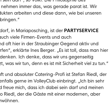
n sein darf“, so Völkl. Die Philosophie des
nehmen immer das, was gerade parat ist. Wir
dukten arbeiten und diese dann, wie bei unseren
bringen.“
orf, in Mariaposching, ist der
PARTYSERVICE
auch viele Firmen-Events und auch
nd oft hier in der Straubinger Gegend aktiv und
n“, erklärte Ines Berger. „Es ist toll, dass man hier
denken. Ich denke, dass wir uns gegenseitig
 was wir tun, denn es ist mit Sicherheit viel zu tun.“
und absoluter Catering-Profi ist Stefan Riedl, der
enfalls gerne im VolleyClub einbringt. „Ich bin sehr
d freue mich, dass ich dabei sein darf und meinen
so Riedl, der die Gäste mit einer modernen, aber
erwöhnen.