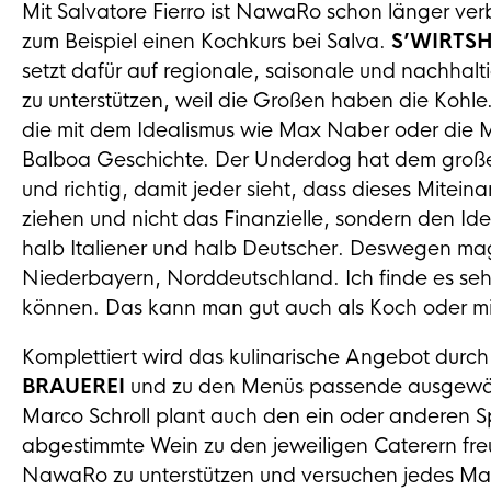
Mit Salvatore Fierro ist NawaRo schon länger ve
zum Beispiel einen Kochkurs bei Salva.
S’WIRTS
setzt dafür auf regionale, saisonale und nachhal
zu unterstützen, weil die Großen haben die Kohle
die mit dem Idealismus wie Max Naber oder die M
Balboa Geschichte. Der Underdog hat dem großen e
und richtig, damit jeder sieht, dass dieses Mitein
ziehen und nicht das Finanzielle, sondern den Idea
halb Italiener und halb Deutscher. Deswegen ma
Niederbayern, Norddeutschland. Ich finde es sehr
können. Das kann man gut auch als Koch oder m
Komplettiert wird das kulinarische Angebot durc
BRAUEREI
und zu den Menüs passende ausgewä
Marco Schroll plant auch den ein oder anderen S
abgestimmte Wein zu den jeweiligen Caterern freu
NawaRo zu unterstützen und versuchen jedes Mal s