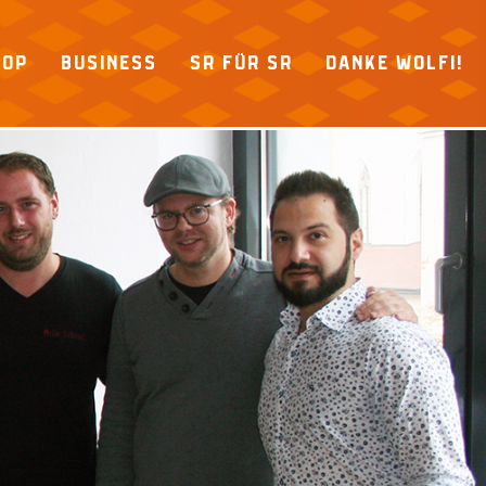
HOP
BUSINESS
SR FÜR SR
DANKE WOLFI!