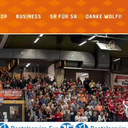
HOP
BUSINESS
SR FÜR SR
DANKE WOLFI!