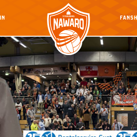
IN
FANS