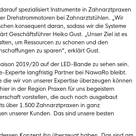
arauf spezialisiert Instrumente in Zahnarztpraxen
er Drehstrommotoren bei Zahnarztstühlen. „Wir
rschen konsequent daran, sodass wir die Systeme
ärt Geschäftsführer Heiko Gust. „Unser Ziel ist es
alten, um Ressourcen zu schonen und den
schaffungen zu sparen“, erklärt Gust.
saison 2019/20 auf der LED-Bande zu sehen sein.
ce-Experte langfristig Partner bei NawaRo bleibt.
e die wir von unserer Expertise überzeugen können
hier in der Region Praxen für uns begeistern
nerschaft vorstellen, die auch noch ausgebaut
its über 1.500 Zahnarztpraxen in ganz
gen unserer Kunden. Das sind unsere besten
rt, dessen Konzept ihn überzeugt haben. Das sind am