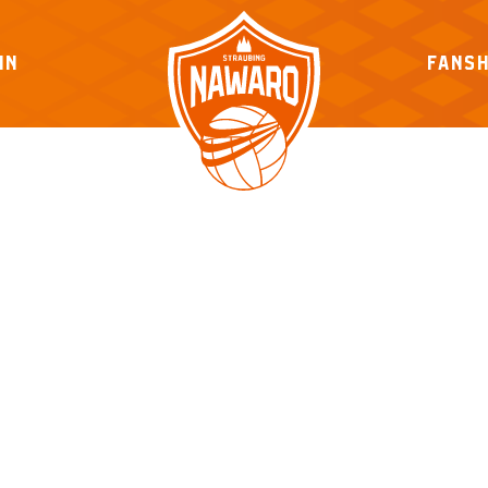
IN
FANS