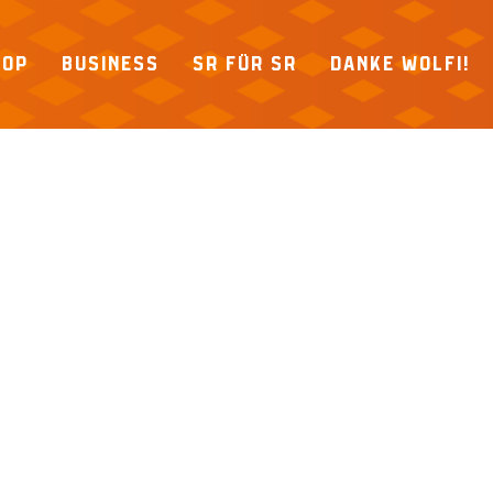
HOP
BUSINESS
SR FÜR SR
DANKE WOLFI!