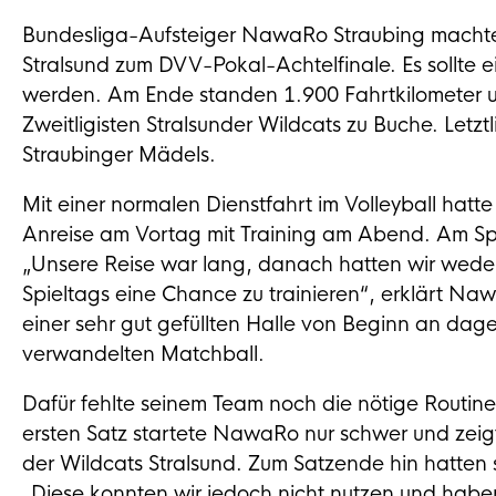
Bundesliga-Aufsteiger NawaRo Straubing machte
Stralsund zum DVV-Pokal-Achtelfinale. Es sollte
werden. Am Ende standen 1.900 Fahrtkilometer un
Zweitligisten Stralsunder Wildcats zu Buche. Letztl
Straubinger Mädels.
Mit einer normalen Dienstfahrt im Volleyball hatte
Anreise am Vortag mit Training am Abend. Am Spie
„Unsere Reise war lang, danach hatten wir wed
Spieltags eine Chance zu trainieren“, erklärt N
einer sehr gut gefüllten Halle von Beginn an da
verwandelten Matchball.
Dafür fehlte seinem Team noch die nötige Routine,
ersten Satz startete NawaRo nur schwer und zeig
der Wildcats Stralsund. Zum Satzende hin hatten s
„Diese konnten wir jedoch nicht nutzen und hab