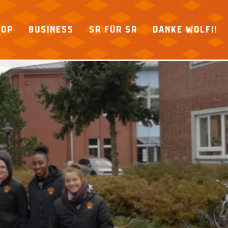
HOP
BUSINESS
SR FÜR SR
DANKE WOLFI!