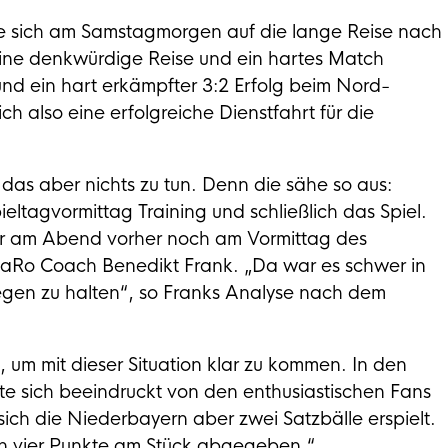
 sich am Samstagmorgen auf die lange Reise nach
 eine denkwürdige Reise und ein hartes Match
d ein hart erkämpfter 3:2 Erfolg beim Nord-
ich also eine erfolgreiche Dienstfahrt für die
 das aber nichts zu tun. Denn die sähe so aus:
ltagvormittag Training und schließlich das Spiel.
er am Abend vorher noch am Vormittag des
awaRo Coach Benedikt Frank. „Da war es schwer in
gegen zu halten“, so Franks Analyse nach dem
 um mit dieser Situation klar zu kommen. In den
te sich beeindruckt von den enthusiastischen Fans
ich die Niederbayern aber zwei Satzbälle erspielt.
en vier Punkte am Stück abgegeben.“