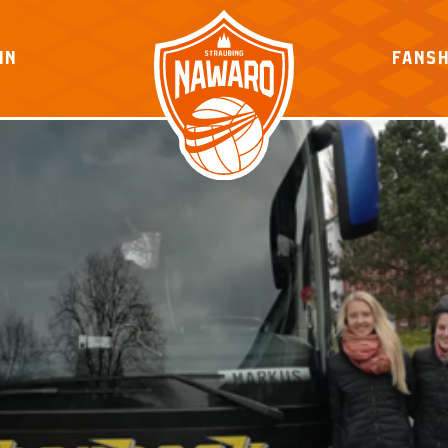
IN
FANS