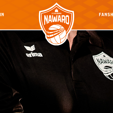
IN
FANS