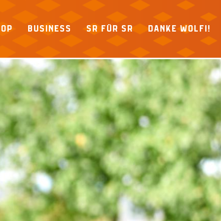
HOP
BUSINESS
SR FÜR SR
DANKE WOLFI!