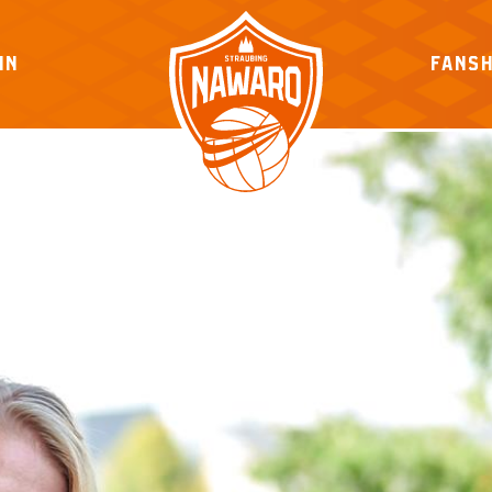
IN
FANS