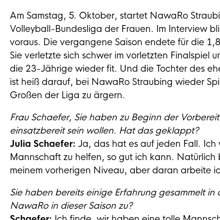
Am Samstag, 5. Oktober, startet NawaRo Straubin
Volleyball-Bundesliga der Frauen. Im Interview bl
voraus. Die vergangene Saison endete für die 1,8
Sie verletzte sich schwer im vorletzten Finalspiel 
die 23-Jährige wieder fit. Und die Tochter des eh
ist heiß darauf, bei NawaRo Straubing wieder Sp
Großen der Liga zu ärgern.
Frau Schaefer, Sie haben zu Beginn der Vorbereitu
einsatzbereit sein wollen. Hat das geklappt?
Julia Schaefer:
Ja, das hat es auf jeden Fall. Ich 
Mannschaft zu helfen, so gut ich kann. Natürlich b
meinem vorherigen Niveau, aber daran arbeite ich 
Sie haben bereits einige Erfahrung gesammelt in d
NawaRo in dieser Saison zu?
Schaefer:
Ich finde, wir haben eine tolle Mannsch