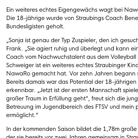
Ein weiteres echtes Eigengewächs wagt bei Nawa
Die 18-jährige wurde von Straubings Coach Bened
Bundesligisten geholt.
„Sonja ist genau der Typ Zuspieler, den ich gesu
Frank. „Sie agiert ruhig und überlegt und kann ei
Coach vom Nachwuchstalent aus dem Volleyball L
Schweiger ist ein weiteres echtes Straubinger Ki
NawaRo gemacht hat. Vor zehn Jahren begann sie
Bereits damals war das Potential der 18-jährigen
erkennbar. „Jetzt ist der ersten Mannschaft spiele
großer Traum in Erfüllung geht“, freut sich die jun
Betreuung im Jugendbereich des FTSV und mein 
ermöglicht.“
In der kommenden Saison bildet die 1,78m große S
der sie bereits vor zwei Jahren gemeinsam in Stra