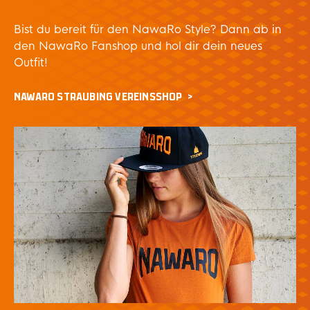
Bist du bereit für den NawaRo Style? Dann ab in
den NawaRo Fanshop und hol dir dein neues
Outfit!
NAWARO STRAUBING VEREINSSHOP