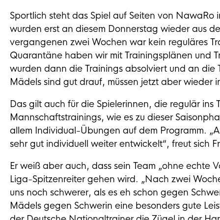
Sportlich steht das Spiel auf Seiten von NawaRo i
wurden erst an diesem Donnerstag wieder aus de
vergangenen zwei Wochen war kein reguläres Trai
Quarantäne haben wir mit Trainingsplänen und Trai
wurden dann die Trainings absolviert und an die 
Mädels sind gut drauf, müssen jetzt aber wieder
Das gilt auch für die Spielerinnen, die regulär in
Mannschaftstrainings, wie es zu dieser Saisonphas
allem Individual-Übungen auf dem Programm. „All
sehr gut individuell weiter entwickelt“, freut sich F
Er weiß aber auch, dass sein Team „ohne echte V
Liga-Spitzenreiter gehen wird. „Nach zwei Woche
uns noch schwerer, als es eh schon gegen Schweri
Mädels gegen Schwerin eine besonders gute Leist
der Deutsche Nationaltrainer die Zügel in der Han