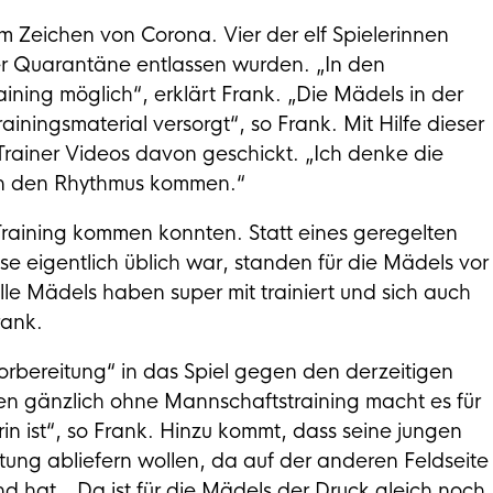
m Zeichen von Corona. Vier der elf Spielerinnen
r Quarantäne entlassen wurden. „In den
ning möglich“, erklärt Frank. „Die Mädels in der
ningsmaterial versorgt“, so Frank. Mit Hilfe dieser
Trainer Videos davon geschickt. „Ich denke die
 in den Rhythmus kommen.“
s Training kommen konnten. Statt eines geregelten
e eigentlich üblich war, standen für die Mädels vor
e Mädels haben super mit trainiert und sich auch
rank.
orbereitung“ in das Spiel gegen den derzeitigen
n gänzlich ohne Mannschaftstraining macht es für
n ist“, so Frank. Hinzu kommt, dass seine jungen
ung abliefern wollen, da auf der anderen Feldseite
d hat. „Da ist für die Mädels der Druck gleich noch