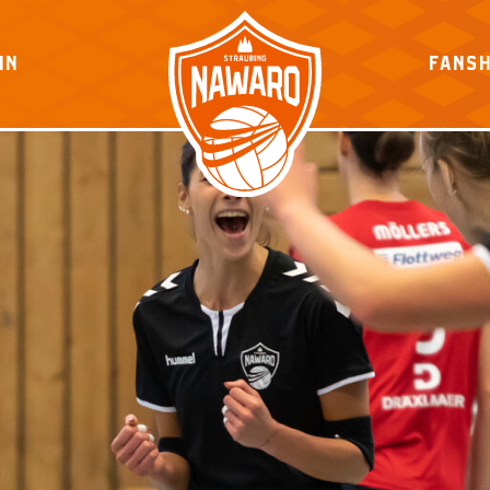
IN
FANS